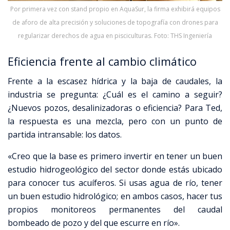
Por primera vez con stand propio en AquaSur, la firma exhibirá equipos
de aforo de alta precisión y soluciones de topografía con drones para
regularizar derechos de agua en pisciculturas. Foto: THS Ingeniería
Eficiencia frente al cambio climático
Frente a la escasez hídrica y la baja de caudales, la
industria se pregunta: ¿Cuál es el camino a seguir?
¿Nuevos pozos, desalinizadoras o eficiencia? Para Ted,
la respuesta es una mezcla, pero con un punto de
partida intransable: los datos.
«Creo que la base es primero invertir en tener un buen
estudio hidrogeológico del sector donde estás ubicado
para conocer tus acuíferos
.
Si usas agua de río, tener
un buen estudio hidrológico; en ambos casos, hacer tus
propios monitoreos permanentes del caudal
bombeado de pozo y del que escurre en río»
.