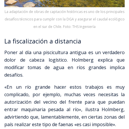
La adaptación de obras de captación históricas es uno de los principales
desafíos técnicos para cumplir con la DGA y asegurar el caudal ecológico
en el sur de Chile. Foto: THS Ingeniería
La fiscalización a distancia
Poner al día una piscicultura antigua es un verdadero
dolor de cabeza logístico
.
Holmberg explica que
modificar tomas de agua en ríos grandes implica
desafíos.
«En un río grande hacer estos trabajos es muy
complicado, por ejemplo, muchas veces necesitas la
autorización del vecino del frente para que puedan
entrar maquinaria pesada al río», ilustra Holmberg
,
advirtiendo que, lamentablemente, en ciertas zonas del
país realizar este tipo de faenas «es casi imposible».