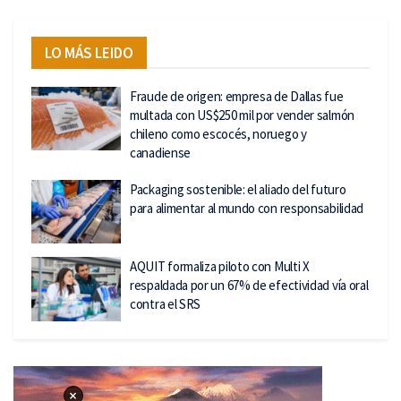
LO MÁS LEIDO
Fraude de origen: empresa de Dallas fue
multada con US$250 mil por vender salmón
chileno como escocés, noruego y
canadiense
Packaging sostenible: el aliado del futuro
para alimentar al mundo con responsabilidad
AQUIT formaliza piloto con Multi X
respaldada por un 67% de efectividad vía oral
contra el SRS
×