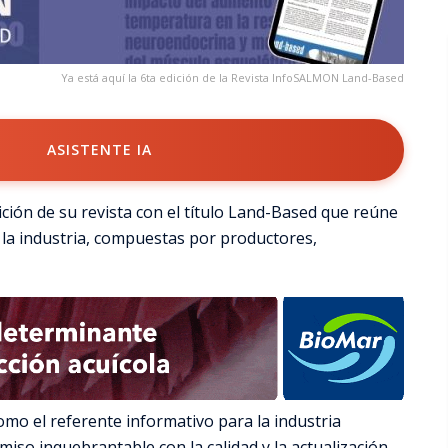
Ya está aquí la 6ta edición de la Revista InfoSALMON Land-Based
ASISTENTE IA
ión de su revista con el título Land-Based que reúne
e la industria, compuestas por productores,
como el referente informativo para la industria
so inquebrantable con la calidad y la actualización