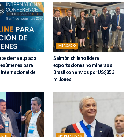
MERCADO
e cierra el plazo
Salmón chileno lidera
 resúmenes para
exportaciones no mineras a
 Internacional de
Brasil con envíos por US$853
millones
ENTE
NORMATIVAS