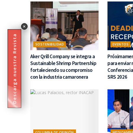
×
Descarga nuestra Revista
SOSTENIBILIDAD
EVENTOS
Aker Qrill Company se integra a
Próximament
Sustainable Shrimp Partnership
para enviar
fortaleciendo su compromiso
Conferencia
con la industria camaronera
SRS 2026
COLUMNA DE OPINIÓN
MEDIOAMBI