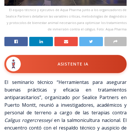
El equipo técnico y ejecutivo de Aqua Pharma junto a los organizadores de
Sealice Partners detallaron las variables críticas, metodologías de diagnóstico
y protocolos de bienestar animal necesarios para optimizar los tratamientos
de inmersión contra el cáligus. Foto: Aqua Pharma
ASISTENTE IA
El seminario técnico “Herramientas para asegurar
buenas prácticas y eficacia en tratamientos
antiparasitarios”, organizado por Sealice Partners en
Puerto Montt, reunió a investigadores, académicos y
personal de terreno a cargo de las terapias contra
Caligus rogercresseyi
en la salmonicultura nacional. El
encuentro contó con el respaldo técnico y auspicio de