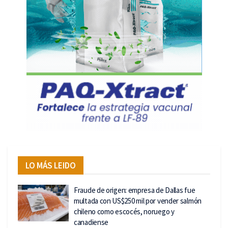
LO MÁS LEIDO
Fraude de origen: empresa de Dallas fue
multada con US$250 mil por vender salmón
chileno como escocés, noruego y
canadiense